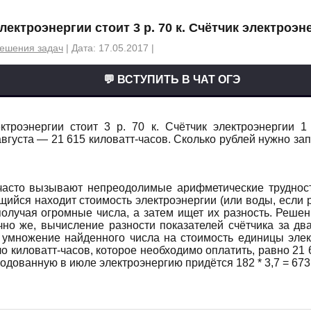
лектроэнергии стоит 3 р. 70 к. Счётчик электроэне
ешения задач
| Дата: 17.05.2017 |
💬 ВСТУПИТЬ В ЧАТ ОГЭ
ектроэнергии стоит 3 р. 70 к. Счётчик электроэнергии 
 августа — 21 615 киловатт-часов. Сколько рублей нужно за
асто вызывают непреодолимые арифметические трудност
щийся находит стоимость электроэнергии (или воды, если 
получая огромные числа, а затем ищет их разность. Решен
ечно же, вычисление разности показателей счётчика за дв
о умножение найденного числа на стоимость единицы элек
о киловатт-часов, которое необходимо оплатить, равно 21 61
ходованную в июле электроэнергию придётся 182 * 3,7 = 673,