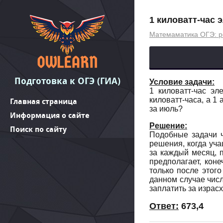
1 киловатт-час э
Матемаматика ОГЭ: р
Подготовка к ОГЭ (ГИА)
Условие задачи:
1 киловатт-час эл
киловатт-часа, а 1
Главная страница
за июль?
Информация о сайте
Решение:
Поиск по сайту
Подобные задачи ч
решения, когда уча
за каждый месяц, 
предполагает, кон
только после этог
данном случае числ
заплатить за израс
Ответ:
673,4