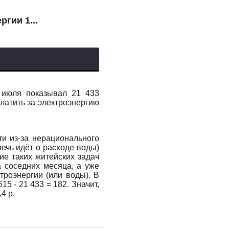
ргии 1...
1 июля показывал 21 433
платить за электроэнергию
и из-за нерационального
речь идёт о расходе воды)
ие таких житейских задач
а соседних месяца, а уже
троэнергии (или воды). В
5 - 21 433 = 182. Значит,
4 р.