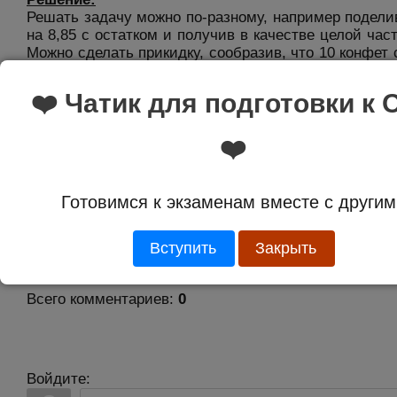
Решать задачу можно по-разному, например подели
на 8,85 с остатком и получив в качестве целой част
Можно сделать прикидку, сообразив, что 10 конфет 
88 р. 50 к. и, чтобы при покупке не выйти за предел
р., добавить к этим 10 конфетам можно ещё только 
❤️ Чатик для подготовки к 
Ответ:
11
❤️
Оценка:
5.0 из 1
Готовимся к экзаменам вместе с другим
Вступить
Закрыть
Комментарии
Всего комментариев
:
0
Войдите: