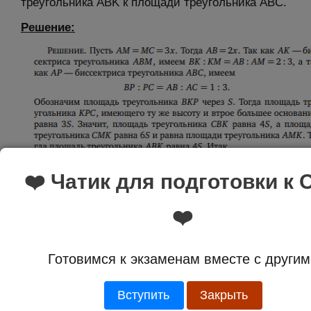
треугольника ABK к площади треугольника ABC.
Решение:
❤️ Чатик для подготовки к 
❤️
Готовимся к экзаменам вместе с другим
Ответ
: 1:5
Вступить
Закрыть