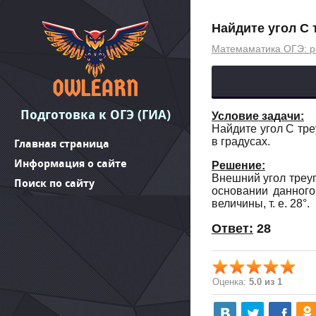
Найдите угол С 
Матемаматика ОГЭ: р
Подготовка к ОГЭ (ГИА)
Условие задачи:
Найдите угол С тре
в градусах.
Главная страница
Информация о сайте
Решение:
Внешний угол треуг
Поиск по сайту
основании данного
величины, т. е. 28°.
Ответ:
28
Оценка:
5.0 из 1