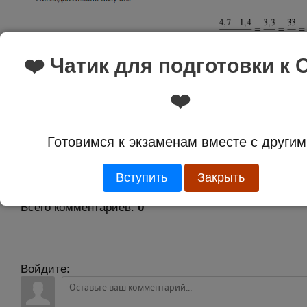
❤️ Чатик для подготовки к 
Ответ:
0,44
❤️
Оценка:
4.2 из 4
Готовимся к экзаменам вместе с другим
Вступить
Закрыть
Комментарии
Всего комментариев
:
0
Войдите: