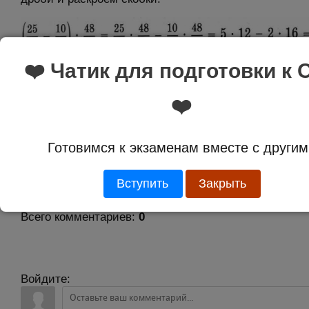
❤️ Чатик для подготовки к 
Ответ:
28
❤️
Оценка:
5.0 из 1
Готовимся к экзаменам вместе с другим
Вступить
Закрыть
Комментарии
Всего комментариев
:
0
Войдите: