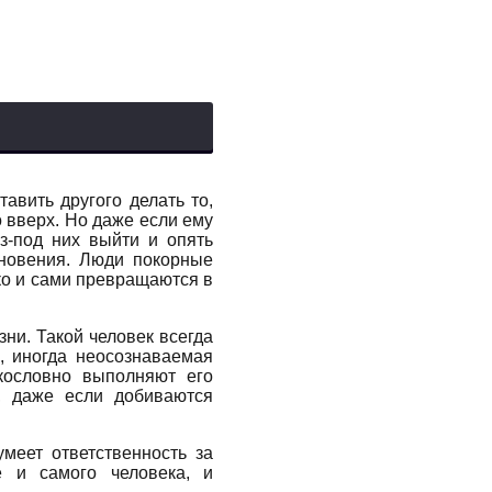
авить другого делать то,
о вверх. Но даже если ему
из-под них выйти и опять
иновения. Люди покорные
дко и сами превращаются в
зни. Такой человек всегда
я, иногда неосознаваемая
екословно выполняют его
, даже если добиваются
умеет ответственность за
е и самого человека, и