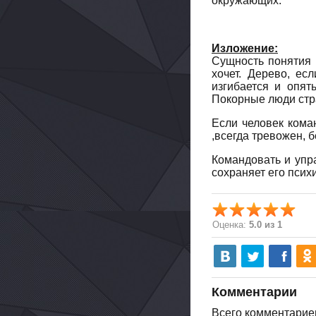
окружающих.
Изложение:
Сущность понятия в
хочет. Дерево, ес
изгибается и опят
Покорные люди стра
Если человек кома
,всегда тревожен, 
Командовать и упра
сохраняет его псих
Оценка:
5.0 из 1
Комментарии
Всего комментарие