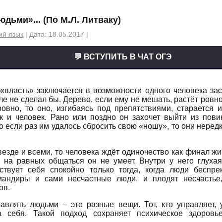
юдьми»... (По М.Л. Литваку)
ий язык
| Дата: 18.05.2017 |
💬 ВСТУПИТЬ В ЧАТ ОГЭ
«власть» заключается в возможности одного человека заст
оле не сделал бы. Дерево, если ему не мешать, растёт ровн
ровно, то оно, изгибаясь под препятствиями, старается 
ак и человек. Рано или поздно он захочет выйти из пов
о если раз им удалось сбросить свою «ношу», то они нере
езде и всеми, то человека ждёт одиночество как финал жи
ь на равных общаться он не умеет. Внутри у него глуха
ствует себя спокойно только тогда, когда люди беспр
мандиры и сами несчастные люди, и плодят несчастье
ов.
авлять людьми – это разные вещи. Тот, кто управляет, 
а себя. Такой подход сохраняет психическое здоровь