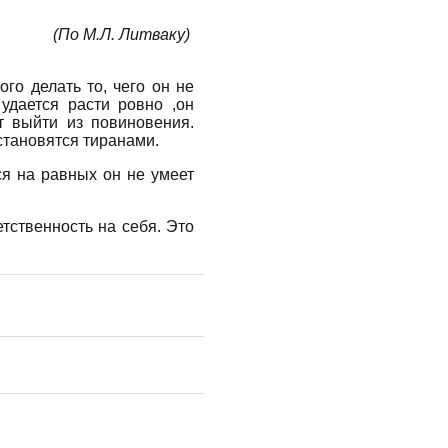
(По М.Л. Литваку)
го делать то, чего он не
удается расти ровно ,он
т выйти из повиновения.
 становятся тиранами.
ся на равных он не умеет
етственность на себя. Это