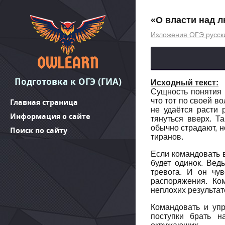
«О власти над л
Изложения ОГЭ русск
Подготовка к ОГЭ (ГИА)
Исходный текст:
Сущность понятия 
что тот по своей в
Главная страница
не удаётся расти 
Информация о сайте
тянуться вверх. Т
обычно страдают, н
Поиск по сайту
тиранов.
Если командовать в
будет одинок. Вед
тревога. И он чув
распоряжения. Ко
неплохих результат
Командовать и упр
поступки брать н