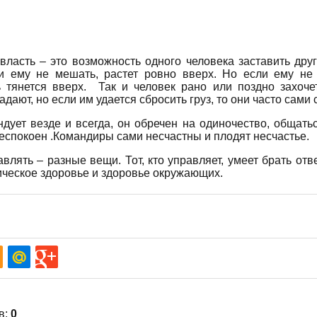
ласть – это возможность одного человека заставить друго
ли ему не мешать, растет ровно вверх. Но если ему не 
ь тянется вверх. Так и человек рано или поздно захоче
дают, но если им удается сбросить груз, то они часто сами
ндует везде и всегда, он обречен на одиночество, общать
беспокоен .Командиры сами несчастны и плодят несчастье.
влять – разные вещи. Тот, кто управляет, умеет брать отв
ическое здоровье и здоровье окружающих.
в
:
0