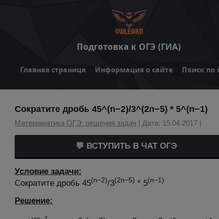
Подготовка к ОГЭ (ГИА)
Главная страница
Информация о сайте
Поиск по 
Сократите дробь 45^(n−2)/3^(2n−5) * 5^(n−1)
Матемаматика ОГЭ: решения задач
| Дата: 15.04.2017 |
💬 ВСТУПИТЬ В ЧАТ ОГЭ
Условие задачи:
(n−2)
(2n−5)
(n−1)
Сократите дробь 45
/3
* 5
Решение: