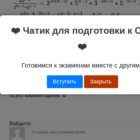
❤️ Чатик для подготовки к 
Ответ:
0.6
❤️
Оценка:
5.0 из 2
Готовимся к экзаменам вместе с другим
Вступить
Закрыть
Комментарии
Всего комментариев
:
0
Войдите: