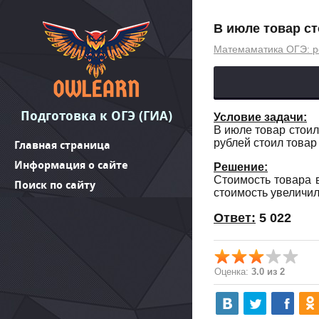
В июле товар сто
Матемаматика ОГЭ: р
Подготовка к ОГЭ (ГИА)
Условие задачи:
В июле товар стоил
рублей стоил това
Главная страница
Информация о сайте
Решение:
Стоимость товара в
Поиск по сайту
стоимость увеличила
Ответ:
5 022
Оценка:
3.0 из 2