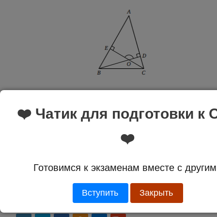
Решение:
❤️ Чатик для подготовки к 
❤️
Ответ:
134
Готовимся к экзаменам вместе с другим
Вступить
Закрыть
Оценка:
5.0 из 1