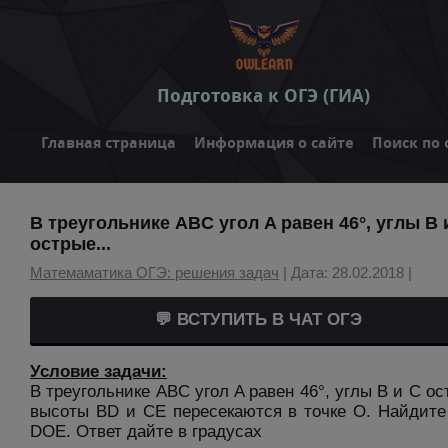
Подготовка к ОГЭ (ГИА)
Главная страница
Информация о сайте
Поиск по 
В треугольнике ABC угол A равен 46°, углы B 
острые...
Матемаматика ОГЭ: решения задач
| Дата: 28.02.2018 |
💬 ВСТУПИТЬ В ЧАТ ОГЭ
Условие задачи:
В треугольнике ABC угол A равен 46°, углы B и C ос
высоты BD и CE пересекаются в точке O. Найдите
DOE. Ответ дайте в градусах