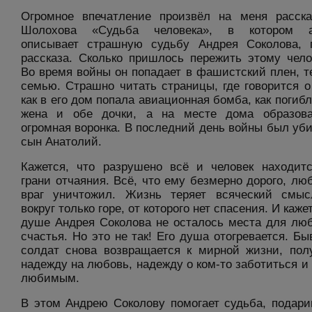
Огромное впечатление произвёл на меня расск
Шолохова «Судьба человека», в котором а
описывает страшную судьбу Андрея Соколова, 
рассказа. Сколько пришлось пережить этому чело
Во время войны он попадает в фашистский плен, т
семью. Страшно читать страницы, где говорится о
как в его дом попала авиационная бомба, как погибл
жена и обе дочки, а на месте дома образова
огромная воронка. В последний день войны был уби
сын Анатолий.
Кажется, что разрушено всё и человек находит
грани отчаяния. Всё, что ему безмерно дорого, лю
враг уничтожил. Жизнь теряет всяческий смы
вокруг только горе, от которого нет спасения. И кажет
душе Андрея Соколова не осталось места для лю
счастья. Но это не так! Его душа отогревается. Б
солдат снова возвращается к мирной жизни, пол
надежду на любовь, надежду о ком-то заботиться и
любимым.
В этом Андрею Соколову помогает судьба, подар