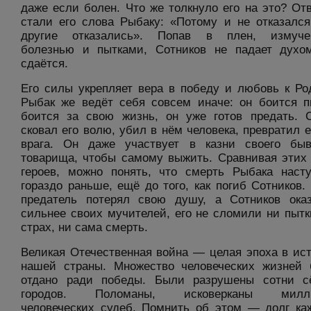
даже если болен. Что же толкнуло его на это? От
стали его слова Рыбаку: «Потому и не отказался
другие отказались». Попав в плен, измуче
болезнью и пытками, Сотников не падает духо
сдаётся.
Его силы укрепляет вера в победу и любовь к Ро
Рыбак же ведёт себя совсем иначе: он боится п
боится за свою жизнь, он уже готов предать. 
сковал его волю, убил в нём человека, превратил е
врага. Он даже участвует в казни своего бы
товарища, чтобы самому выжить. Сравнивая этих
героев, можно понять, что смерть Рыбака наст
гораздо раньше, ещё до того, как погиб Сотников.
предатель потерял свою душу, а Сотников ока
сильнее своих мучителей, его не сломили ни пытк
страх, ни сама смерть.
Великая Отечественная война — целая эпоха в ис
нашей страны. Множество человеческих жизней
отдано ради победы. Были разрушены сотни с
городов. Поломаны, исковерканы милл
человеческих судеб. Помнить об этом — долг ка