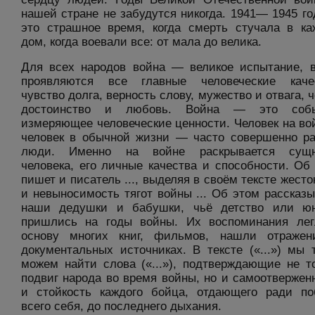
нашей стране не забудутся никогда. 1941— 1945 г
это страшное время, когда смерть стучала в к
дом, когда воевали все: от мала до велика.
Для всех народов война — великое испытание, 
проявляются все главные человеческие качес
чувство долга, верность слову, мужество и отвага, ч
достоинство и любовь. Война — это собы
измеряющее человеческие ценности. Человек на во
человек в обычной жизни — часто совершенно р
люди. Именно на войне раскрывается сущн
человека, его личные качества и способности. Об
пишет и писатель ..., выделяя в своём тексте жесто
и невыносимость тягот войны ... Об этом рассказ
наши дедушки и бабушки, чьё детство или юн
пришлись на годы войны. Их воспоминания ле
основу многих книг, фильмов, нашли отражен
документальных источниках. В тексте («...») мы 
можем найти слова («...»), подтверждающие не т
подвиг народа во время войны, но и самоотвержен
и стойкость каждого бойца, отдающего ради п
всего себя, до последнего дыхания.